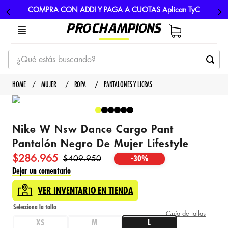
COMPRA CON ADDI Y PAGA A CUOTAS Aplican TyC
¿Qué estás buscando?
TÉRMINOS MÁS BUSCADOS
MUJER
ROPA
PANTALONES Y LICRAS
1
.
tenis
2
.
hombre futbol
Nike W Nsw Dance Cargo Pant
3
.
nike
Pantalón Negro De Mujer Lifestyle
4
.
guayos
$
286
.
965
$
409
.
950
-
30%
5
.
gorras
Dejar un comentario
VER INVENTARIO EN TIENDA
Guía de tallas
XS
M
L