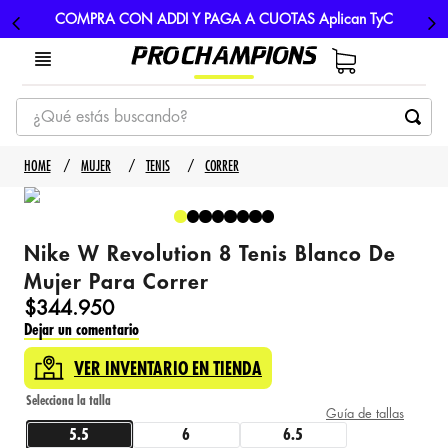
COMPRA CON ADDI Y PAGA A CUOTAS Aplican TyC
¿Qué estás buscando?
TÉRMINOS MÁS BUSCADOS
MUJER
TENIS
CORRER
1
.
tenis
2
.
hombre futbol
Nike W Revolution 8 Tenis Blanco De
3
.
nike
Mujer Para Correr
4
.
guayos
$
344
.
950
Dejar un comentario
5
.
gorras
VER INVENTARIO EN TIENDA
Guía de tallas
5.5
6
6.5