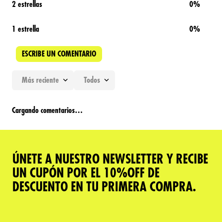
2 estrellas
0%
1 estrella
0%
ESCRIBE UN COMENTARIO
Más reciente
Todos
Agregar comentario
Cargando comentarios…
Título
ÚNETE A NUESTRO NEWSLETTER Y RECIBE
Califica el producto de 1 a 5 estrellas
UN CUPÓN POR EL 10%OFF DE
★
★
★
★
★
DESCUENTO EN TU PRIMERA COMPRA.
Tu nombre