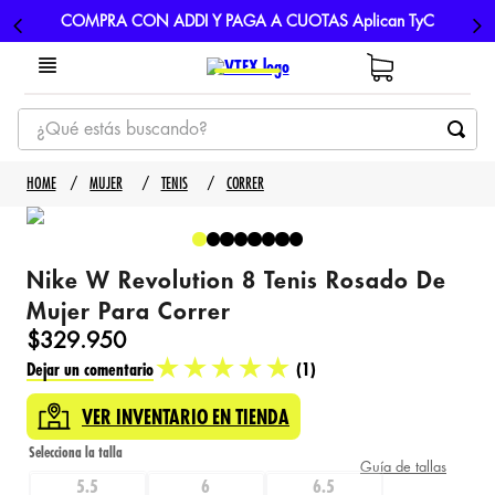
COMPRA CON ADDI Y PAGA A CUOTAS Aplican TyC
¿Qué estás buscando?
TÉRMINOS MÁS BUSCADOS
MUJER
TENIS
CORRER
1
.
tenis
2
.
hombre futbol
Nike W Revolution 8 Tenis Rosado De
3
.
nike
Mujer Para Correr
4
.
guayos
$
329
.
950
5
.
gorras
★
★
★
★
★
Dejar un comentario
(
1
)
VER INVENTARIO EN TIENDA
Guía de tallas
5.5
6
6.5