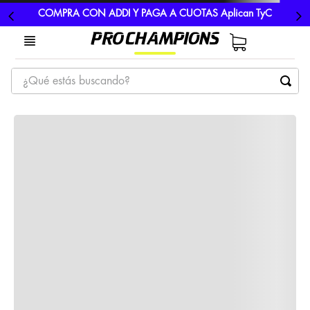
COMPRA CON ADDI Y PAGA A CUOTAS Aplican TyC
¿Qué estás buscando?
TÉRMINOS MÁS BUSCADOS
1
.
tenis
2
.
hombre futbol
3
.
nike
4
.
guayos
5
.
gorras