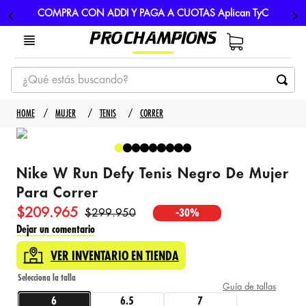
COMPRA CON ADDI Y PAGA A CUOTAS Aplican TyC
¿Qué estás buscando?
TÉRMINOS MÁS BUSCADOS
MUJER
TENIS
CORRER
1
.
tenis
2
.
hombre futbol
Nike W Run Defy Tenis Negro De Mujer
3
.
nike
Para Correr
4
.
guayos
$
209
.
965
$
299
.
950
-
30%
5
.
gorras
Dejar un comentario
VER INVENTARIO EN TIENDA
Guía de tallas
6
6.5
7