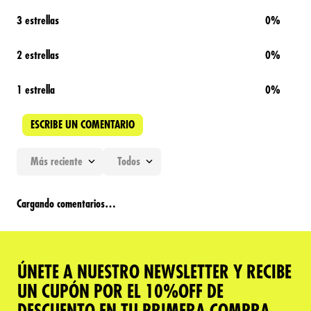
3 estrellas
0%
2 estrellas
0%
1 estrella
0%
ESCRIBE UN COMENTARIO
Más reciente
Todos
Agregar comentario
Cargando comentarios…
Título
ÚNETE A NUESTRO NEWSLETTER Y RECIBE
Califica el producto de 1 a 5 estrellas
UN CUPÓN POR EL 10%OFF DE
★
★
★
★
★