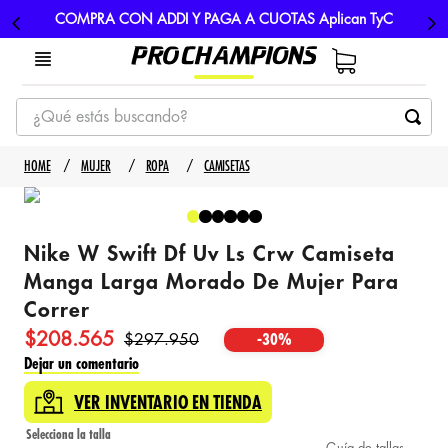
COMPRA CON ADDI Y PAGA A CUOTAS Aplican TyC
¿Qué estás buscando?
TÉRMINOS MÁS BUSCADOS
MUJER
ROPA
CAMISETAS
1
.
tenis
2
.
hombre futbol
Nike W Swift Df Uv Ls Crw Camiseta
3
.
nike
Manga Larga Morado De Mujer Para
4
.
guayos
Correr
5
.
gorras
$
208
.
565
$
297
.
950
-
30%
Dejar un comentario
VER INVENTARIO EN TIENDA
Guía de tallas