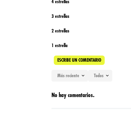
4 estrellas
3 estrellas
2 estrellas
1 estrella
ESCRIBE UN COMENTARIO
Más reciente
Todos
Agregar comentario
No hay comentarios.
Título
Califica el producto de 1 a 5 estrellas