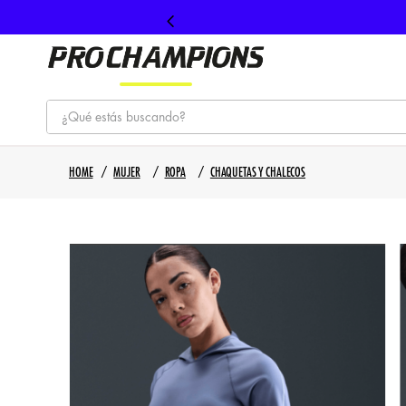
¿Qué estás buscando?
TÉRMINOS MÁS BUSCADOS
MUJER
ROPA
CHAQUETAS Y CHALECOS
1
.
tenis
2
.
hombre futbol
3
.
nike
4
.
guayos
5
.
gorras