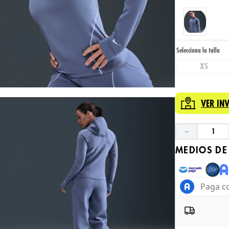
XS
VER IN
－
MEDIOS DE