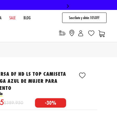
Suscribete y obtén 10%OFF
A
SALE
BLOG
RSA DF HD LS TOP CAMISETA
GA AZUL DE MUJER PARA
ENTO
io
5
-
30%
$
389
.
950