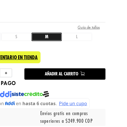
Guía de tallas
S
M
L
VENTARIO EN TIENDA
＋
AÑADIR AL CARRITO
 PAGO
Envíos gratis en compras
superiores a $249.900 COP