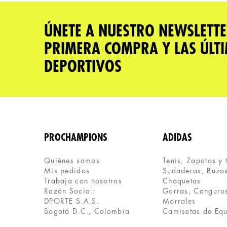
★
★
★
★
★
Tu nombre
ÚNETE A NUESTRO NEWSLETTE
PRIMERA COMPRA Y LAS ÚLT
Dirección de email
DEPORTIVOS
Escribe un comentario
PROCHAMPIONS
ADIDAS
Quiénes somos
Tenis, Zapatos y
Mis pedidos
Sudaderas, Buzos
ENVIAR COMENTARIO
Trabaja con nosotros
Chaquetas
Razón Social:
Gorras, Canguros
DPORTE S.A.S.
Morrales
Bogotá D.C., Colombia
Camisetas de Eq