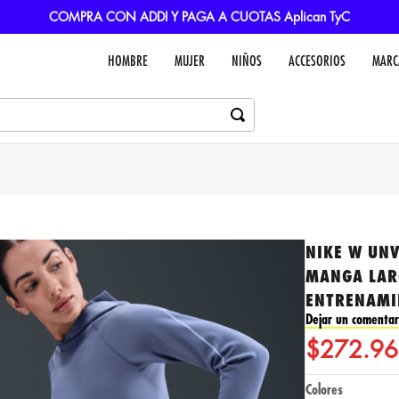
COMPRA CON ADDI Y PAGA A CUOTAS Aplican TyC
HOMBRE
MUJER
NIÑOS
ACCESORIOS
MARC
NIKE W UNV
MANGA LAR
ENTRENAMI
Dejar un comentar
$
272
.
96
Colores