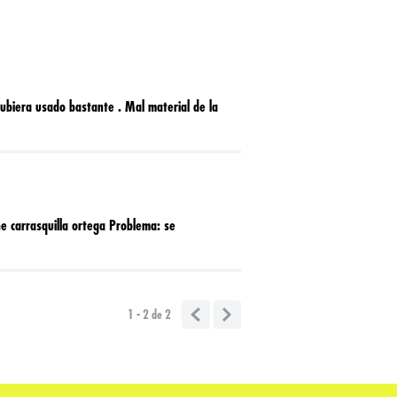
hubiera usado bastante . Mal material de la
 carrasquilla ortega Problema: se
1 - 2
de
2