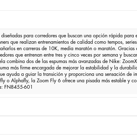
 diseñadas para corredores que buscan una opción rápida para en
ners que realizan entrenamientos de calidad como tempos, series 
arlos en carreras de 10K, media maratón o maratón. Gracias a su
redores que entrenan entre tres y cinco veces por semana y busca
uela combina dos de las espumas más avanzadas de Nike: ZoomX, 
uma más firme encargada de mejorar la estabilidad y la durabilid
ue ayuda a guiar la transición y proporciona una sensación de i
fly o Alphafly, la Zoom Fly 6 ofrece una pisada más estable y c
cia: FN8455-601