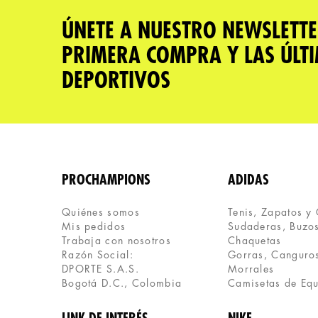
ÚNETE A NUESTRO NEWSLETTE
PRIMERA COMPRA Y LAS ÚLT
ENVIAR COMENTARIO
DEPORTIVOS
PROCHAMPIONS
ADIDAS
Quiénes somos
Tenis, Zapatos y
Mis pedidos
Sudaderas, Buzos
Trabaja con nosotros
Chaquetas
Razón Social:
Gorras, Canguros
DPORTE S.A.S.
Morrales
Bogotá D.C., Colombia
Camisetas de Eq