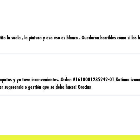
to la suela , la pintura y eso eso es blanco . Quedaron horribles como si los 
 zapatos y ya tuve inconvenientes. Orden #1610081235242-01 Katiana ivonne
er sugerencia o gestión que se deba hacer! Gracias