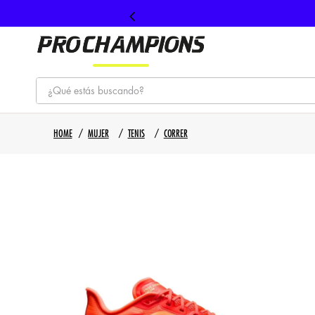
¿Qué estás buscando?
TÉRMINOS MÁS BUSCADOS
MUJER
TENIS
CORRER
1
.
tenis
2
.
hombre futbol
3
.
nike
4
.
guayos
5
.
gorras