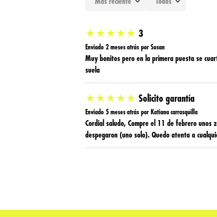
Más reciente
Todos
Agregar comentario
★
★
★
★
★
3
Título
Enviado
2 meses atrás
por
Susan
Muy bonitos pero en la primera puesta se cuarti
suela
Califica el producto de 1 a 5 estrellas
★
★
★
★
★
★
★
★
★
★
Solicito garantía
Enviado
5 meses atrás
por
Katiana carrasquilla
Tu nombre
Cordial saludo, Compre el 11 de febrero unos
despegaron (uno solo). Quedo atenta a cualqui
Dirección de email
Escribe un comentario