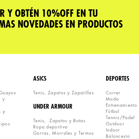
R Y OBTÉN 10%OFF EN TU
IMAS NOVEDADES EN PRODUCTOS
ASICS
DEPORTES
 Guayos
Tenis, Zapatos y Zapatillas 
Correr
 y 
Moda
Entrenamiento
UNDER ARMOUR
 y 
Fútbol
Tennis/Padel
Tenis,  Zapatos y Botas
uipos
Outdoor
Ropa deportiva
Indoor
Gorras, Morrales y Termos
Baloncesto