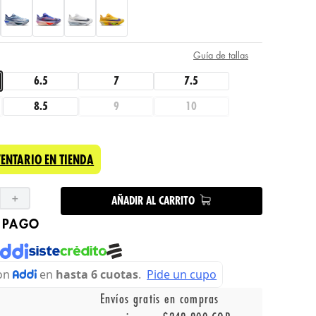
Guía de tallas
6.5
7
7.5
8.5
9
10
VENTARIO EN TIENDA
＋
AÑADIR AL CARRITO
 PAGO
Envíos gratis en compras