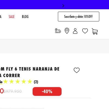
Suscribete y obtén 10%OFF
A
SALE
BLOG
M FLY 6 TENIS NARANJA DE
A CORRER
★
★
★
★
★
io
(
2
)
0
-
40%
$
979
.
950