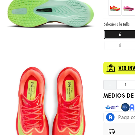
6
8
VER IN
－
MEDIOS DE