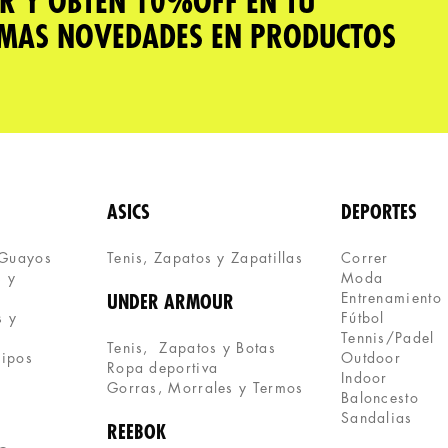
R Y OBTÉN 10%OFF EN TU
IMAS NOVEDADES EN PRODUCTOS
ASICS
DEPORTES
 Guayos
Tenis, Zapatos y Zapatillas 
Correr
 y 
Moda
Entrenamiento
UNDER ARMOUR
 y 
Fútbol
Tennis/Padel
Tenis,  Zapatos y Botas
uipos
Outdoor
Ropa deportiva
Indoor
Gorras, Morrales y Termos
Baloncesto
Sandalias
REEBOK