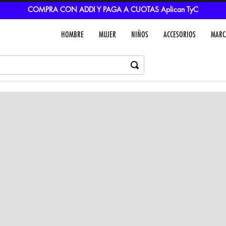
COMPRA CON ADDI Y PAGA A CUOTAS Aplican TyC
HOMBRE
MUJER
NIÑOS
ACCESORIOS
MARC
Dejar un comentar
Colores
VER IN
MEDIOS DE