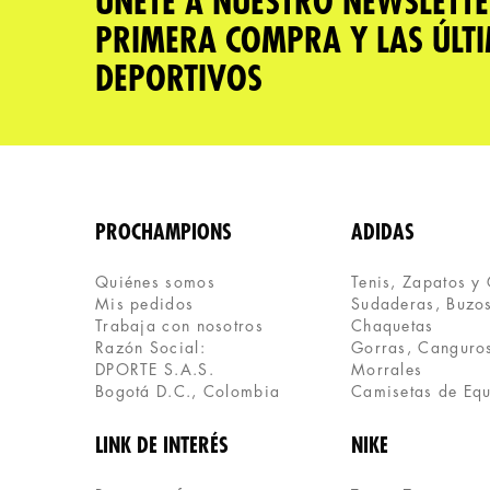
ÚNETE A NUESTRO NEWSLETTE
PRIMERA COMPRA Y LAS ÚLT
DEPORTIVOS
PROCHAMPIONS
ADIDAS
Quiénes somos
Tenis, Zapatos y
Mis pedidos
Sudaderas, Buzos
Trabaja con nosotros
Chaquetas
Razón Social:
Gorras, Canguros
DPORTE S.A.S.
Morrales
Bogotá D.C., Colombia
Camisetas de Eq
LINK DE INTERÉS
NIKE