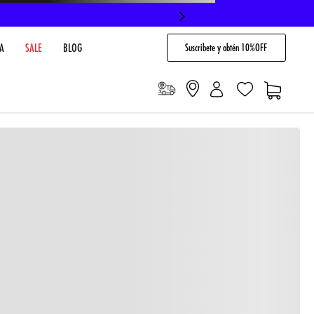
Suscribete y obtén 10%OFF
A
SALE
BLOG
io
Cargando comentarios…
VENTARIO EN TIENDA
NO DISPONIBLE
 PAGO
Envíos gratis en compras