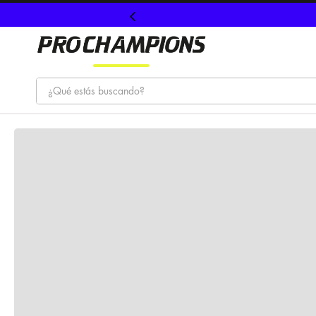
¿Qué estás buscando?
TÉRMINOS MÁS BUSCADOS
1
.
tenis
2
.
hombre futbol
3
.
nike
4
.
guayos
5
.
gorras