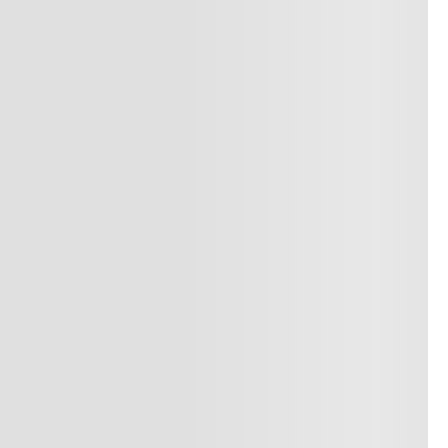
superiores a $249.900 COP
o
Consulta nuestra política de
devoluciones