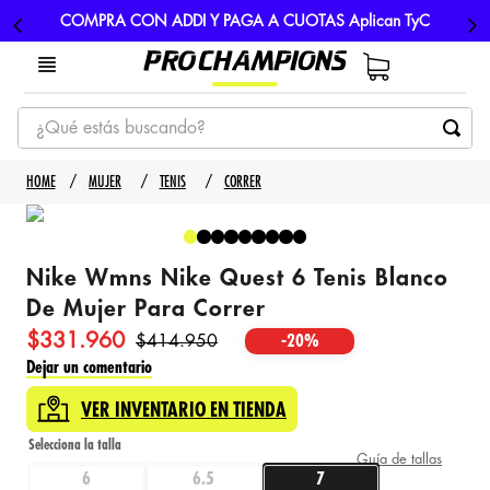
COMPRA CON ADDI Y PAGA A CUOTAS Aplican TyC
¿Qué estás buscando?
TÉRMINOS MÁS BUSCADOS
MUJER
TENIS
CORRER
1
.
tenis
2
.
hombre futbol
Nike Wmns Nike Quest 6 Tenis Blanco
3
.
nike
De Mujer Para Correr
4
.
guayos
$
331
.
960
$
414
.
950
-
20%
5
.
gorras
Dejar un comentario
VER INVENTARIO EN TIENDA
Guía de tallas
6
6.5
7