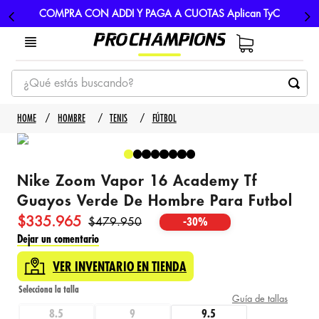
COMPRA CON ADDI Y PAGA A CUOTAS Aplican TyC
¿Qué estás buscando?
TÉRMINOS MÁS BUSCADOS
HOMBRE
TENIS
FÚTBOL
1
.
tenis
2
.
hombre futbol
Nike Zoom Vapor 16 Academy Tf
3
.
nike
Guayos Verde De Hombre Para Futbol
4
.
guayos
$
335
.
965
$
479
.
950
-
30%
5
.
gorras
Dejar un comentario
VER INVENTARIO EN TIENDA
Guía de tallas
8.5
9
9.5