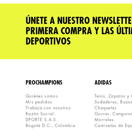
★
★
★
★
★
Tu nombre
ÚNETE A NUESTRO NEWSLETTE
PRIMERA COMPRA Y LAS ÚLT
Dirección de email
DEPORTIVOS
Escribe un comentario
PROCHAMPIONS
ADIDAS
Quiénes somos
Tenis, Zapatos y
Mis pedidos
Sudaderas, Buzos
ENVIAR COMENTARIO
Trabaja con nosotros
Chaquetas
Razón Social:
Gorras, Canguros
DPORTE S.A.S.
Morrales
Bogotá D.C., Colombia
Camisetas de Eq