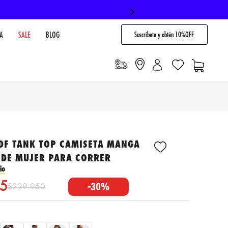
Suscribete y obtén 10%OFF
A
SALE
BLOG
 DF TANK TOP CAMISETA MANGA
 DE MUJER PARA CORRER
io
5
-
30%
$
229
.
950