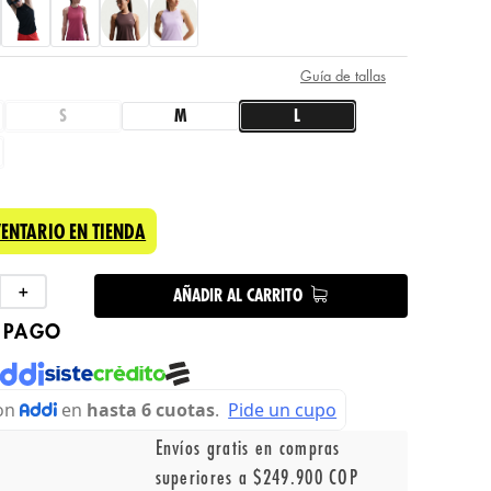
Guía de tallas
S
M
L
VENTARIO EN TIENDA
＋
AÑADIR AL CARRITO
 PAGO
Envíos gratis en compras
superiores a $249.900 COP