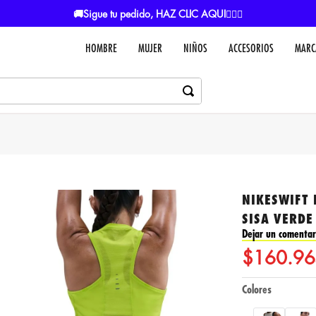
COMPRA CON ADDI Y PAGA A CUOTAS Aplican TyC
HOMBRE
MUJER
NIÑOS
ACCESORIOS
MARC
NIKESWIFT
SISA VERDE
Dejar un comentar
$
160
.
96
Colores