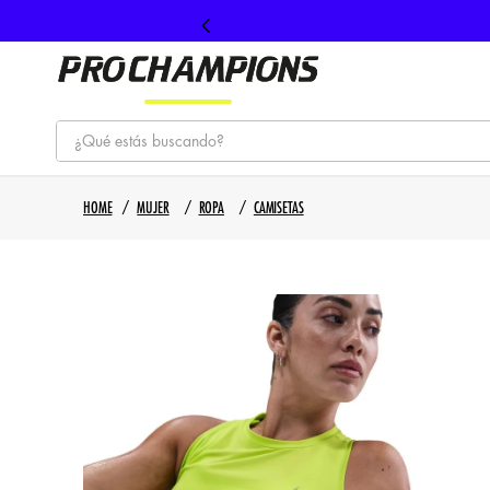
¿Qué estás buscando?
TÉRMINOS MÁS BUSCADOS
MUJER
ROPA
CAMISETAS
1
.
tenis
2
.
hombre futbol
3
.
nike
4
.
guayos
5
.
gorras