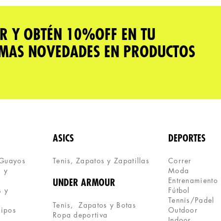
R Y OBTÉN 10%OFF EN TU
IMAS NOVEDADES EN PRODUCTOS
ASICS
DEPORTES
 Guayos
Tenis, Zapatos y Zapatillas 
Correr
 y 
Moda
Entrenamiento
UNDER ARMOUR
 y 
Fútbol
Tennis/Padel
Tenis,  Zapatos y Botas
uipos
Outdoor
Ropa deportiva
Indoor