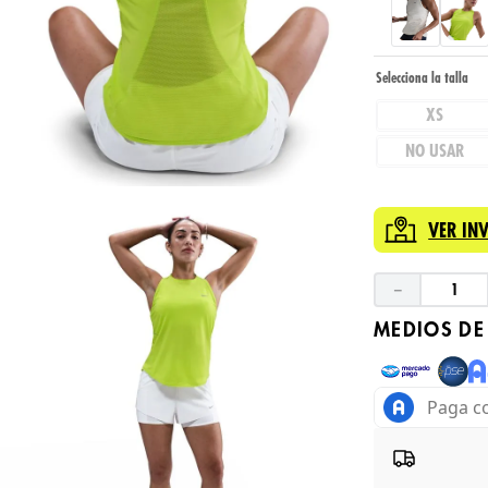
XS
NO USAR
VER IN
－
MEDIOS DE