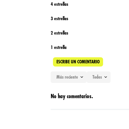
4 estrellas
3 estrellas
2 estrellas
1 estrella
ESCRIBE UN COMENTARIO
Más reciente
Todos
Agregar comentario
No hay comentarios.
Título
Califica el producto de 1 a 5 estrellas