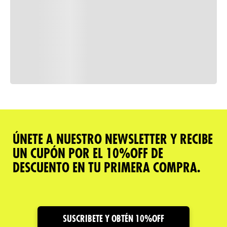
Consulta nuestra política de
devoluciones
Comparar
ÚNETE A NUESTRO NEWSLETTER Y RECIBE
UN CUPÓN POR EL 10%OFF DE
Descripción del producto
DESCUENTO EN TU PRIMERA COMPRA.
Caracteristicas
Cuidado y Garantías
SUSCRIBETE Y OBTÉN 10%OFF