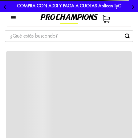
COMPRA CON ADDI Y PAGA A CUOTAS Aplican TyC
¿Qué estás buscando?
TÉRMINOS MÁS BUSCADOS
1
.
tenis
2
.
hombre futbol
3
.
nike
4
.
guayos
5
.
gorras