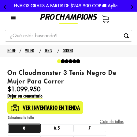
ENVIOS GRATIS A PARTIR DE $249.900 COP 🚚 Aplican TyC
¿Qué estás buscando?
TÉRMINOS MÁS BUSCADOS
MUJER
TENIS
CORRER
1
.
tenis
2
.
hombre futbol
On Cloudmonster 3 Tenis Negro De
3
.
nike
Mujer Para Correr
$
1
.
099
.
950
4
.
guayos
Dejar un comentario
5
.
gorras
VER INVENTARIO EN TIENDA
Guía de tallas
6
6.5
7