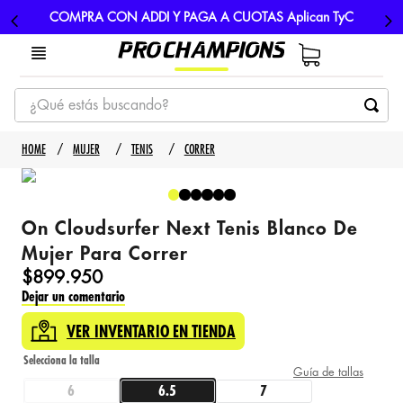
COMPRA CON ADDI Y PAGA A CUOTAS Aplican TyC
¿Qué estás buscando?
TÉRMINOS MÁS BUSCADOS
MUJER
TENIS
CORRER
1
.
tenis
2
.
hombre futbol
On Cloudsurfer Next Tenis Blanco De
3
.
nike
Mujer Para Correr
4
.
guayos
$
899
.
950
Dejar un comentario
5
.
gorras
VER INVENTARIO EN TIENDA
Guía de tallas
6
6.5
7