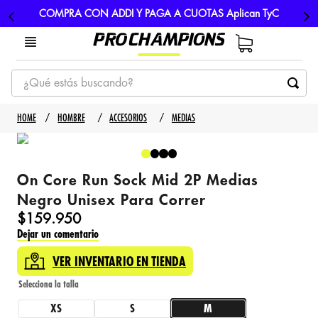
COMPRA CON ADDI Y PAGA A CUOTAS Aplican TyC
¿Qué estás buscando?
TÉRMINOS MÁS BUSCADOS
HOMBRE
ACCESORIOS
MEDIAS
1
.
tenis
2
.
hombre futbol
On Core Run Sock Mid 2P Medias
3
.
nike
Negro Unisex Para Correr
4
.
guayos
$
159
.
950
Dejar un comentario
5
.
gorras
VER INVENTARIO EN TIENDA
XS
S
M