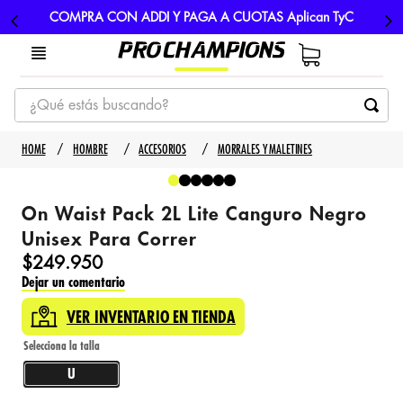
COMPRA CON ADDI Y PAGA A CUOTAS Aplican TyC
¿Qué estás buscando?
TÉRMINOS MÁS BUSCADOS
HOMBRE
ACCESORIOS
MORRALES Y MALETINES
1
.
tenis
2
.
hombre futbol
On Waist Pack 2L Lite Canguro Negro
3
.
nike
Unisex Para Correr
$
249
.
950
4
.
guayos
Dejar un comentario
5
.
gorras
VER INVENTARIO EN TIENDA
U