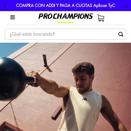
COMPRA CON ADDI Y PAGA A CUOTAS Aplican TyC
¿Qué estás buscando?
TÉRMINOS MÁS BUSCADOS
1
.
tenis
2
.
hombre futbol
3
.
nike
4
.
guayos
5
.
gorras