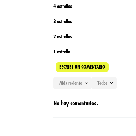
4 estrellas
3 estrellas
2 estrellas
1 estrella
ESCRIBE UN COMENTARIO
Más reciente
Todos
Agregar comentario
No hay comentarios.
Título
Califica el producto de 1 a 5 estrellas