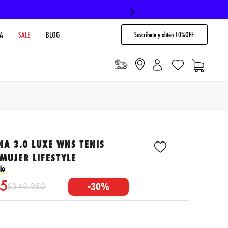
Suscribete y obtén 10%OFF
A
SALE
BLOG
A 3.0 LUXE WNS TENIS
MUJER LIFESTYLE
io
5
-
30%
$
349
.
950