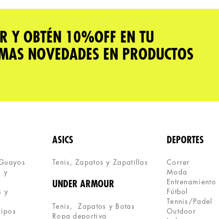
R Y OBTÉN 10%OFF EN TU
IMAS NOVEDADES EN PRODUCTOS
ASICS
DEPORTES
 Guayos
Tenis, Zapatos y Zapatillas 
Correr
 y 
Moda
Entrenamiento
UNDER ARMOUR
 y 
Fútbol
Tennis/Padel
Tenis,  Zapatos y Botas
uipos
Outdoor
Ropa deportiva