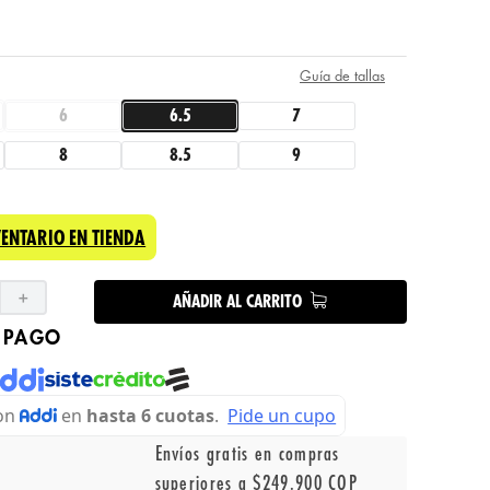
Guía de tallas
6
6.5
7
8
8.5
9
VENTARIO EN TIENDA
＋
AÑADIR AL CARRITO
 PAGO
Envíos gratis en compras
superiores a $249.900 COP