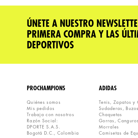
★
★
★
★
★
Tu nombre
ÚNETE A NUESTRO NEWSLETTE
PRIMERA COMPRA Y LAS ÚLT
Dirección de email
DEPORTIVOS
Escribe un comentario
PROCHAMPIONS
ADIDAS
Quiénes somos
Tenis, Zapatos y
Mis pedidos
Sudaderas, Buzos
ENVIAR COMENTARIO
Trabaja con nosotros
Chaquetas
Razón Social:
Gorras, Canguros
DPORTE S.A.S.
Morrales
Bogotá D.C., Colombia
Camisetas de Eq