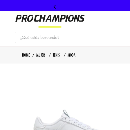
¿Qué estás buscando?
TÉRMINOS MÁS BUSCADOS
MUJER
TENIS
MODA
1
.
tenis
2
.
hombre futbol
3
.
nike
4
.
guayos
5
.
gorras