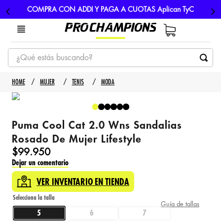
COMPRA CON ADDI Y PAGA A CUOTAS Aplican TyC
¿Qué estás buscando?
TÉRMINOS MÁS BUSCADOS
MUJER
TENIS
MODA
1
.
tenis
2
.
hombre futbol
Puma Cool Cat 2.0 Wns Sandalias
3
.
nike
Rosado De Mujer Lifestyle
4
.
guayos
$
99
.
950
Dejar un comentario
5
.
gorras
VER INVENTARIO EN TIENDA
Guía de tallas
5
6
7