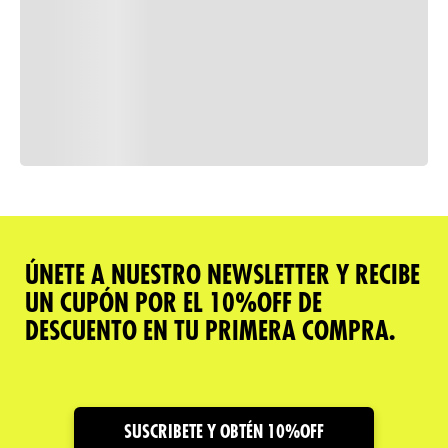
Consulta nuestra política de
devoluciones
Comparar
ÚNETE A NUESTRO NEWSLETTER Y RECIBE
UN CUPÓN POR EL 10%OFF DE
Descripción del producto
DESCUENTO EN TU PRIMERA COMPRA.
Caracteristicas
Cuidado y Garantías
SUSCRIBETE Y OBTÉN 10%OFF