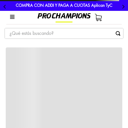
COMPRA CON ADDI Y PAGA A CUOTAS Aplican TyC
¿Qué estás buscando?
TÉRMINOS MÁS BUSCADOS
1
.
tenis
2
.
hombre futbol
3
.
nike
4
.
guayos
5
.
gorras