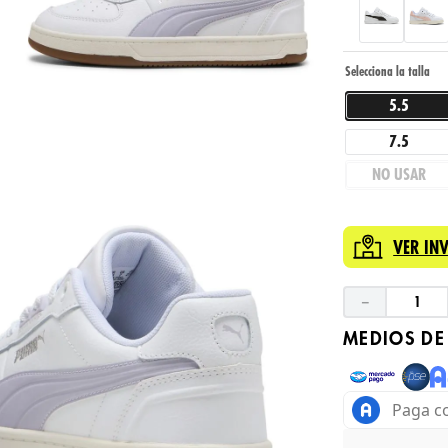
5.5
7.5
NO USAR
VER IN
－
MEDIOS DE