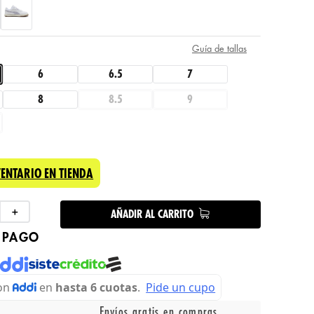
Guía de tallas
6
6.5
7
8
8.5
9
VENTARIO EN TIENDA
＋
AÑADIR AL CARRITO
 PAGO
Envíos gratis en compras