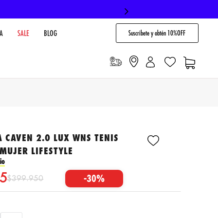
Suscribete y obtén 10%OFF
A
SALE
BLOG
 CAVEN 2.0 LUX WNS TENIS
MUJER LIFESTYLE
io
5
-
30%
$
399
.
950