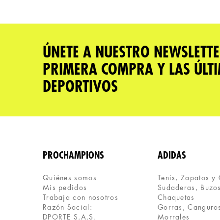
Califica el producto de 1 a 5 estrellas
★
★
★
★
★
Tu nombre
ÚNETE A NUESTRO NEWSLETTE
PRIMERA COMPRA Y LAS ÚLT
Dirección de email
DEPORTIVOS
Escribe un comentario
PROCHAMPIONS
ADIDAS
Quiénes somos
Tenis, Zapatos y
Mis pedidos
Sudaderas, Buzos
ENVIAR COMENTARIO
Trabaja con nosotros
Chaquetas
Razón Social:
Gorras, Canguros
DPORTE S.A.S.
Morrales