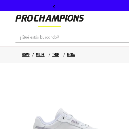
¿Qué estás buscando?
TÉRMINOS MÁS BUSCADOS
MUJER
TENIS
MODA
1
.
tenis
2
.
hombre futbol
3
.
nike
4
.
guayos
5
.
gorras