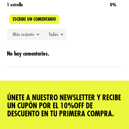
1 estrella
0%
ESCRIBE UN COMENTARIO
Más reciente
Todos
Agregar comentario
No hay comentarios.
Título
Califica el producto de 1 a 5 estrellas
★
★
★
★
★
ÚNETE A NUESTRO NEWSLETTER Y RECIBE
Tu nombre
UN CUPÓN POR EL 10%OFF DE
DESCUENTO EN TU PRIMERA COMPRA.
Dirección de email