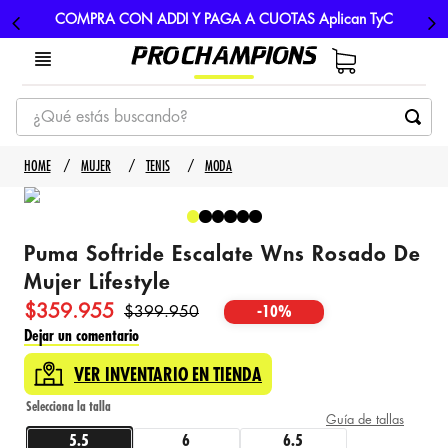
COMPRA CON ADDI Y PAGA A CUOTAS Aplican TyC
¿Qué estás buscando?
TÉRMINOS MÁS BUSCADOS
MUJER
TENIS
MODA
1
.
tenis
2
.
hombre futbol
Puma Softride Escalate Wns Rosado De
3
.
nike
Mujer Lifestyle
4
.
guayos
$
359
.
955
$
399
.
950
-
10%
5
.
gorras
Dejar un comentario
VER INVENTARIO EN TIENDA
Guía de tallas
5.5
6
6.5