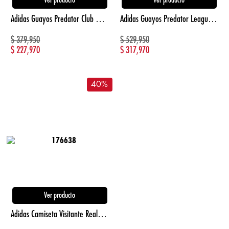
Ver producto
Ver producto
Adidas Guayos Predator Club Multiterreno amarillo de hombre para futbol
Adidas Guayos Predator League Terreno Firme amarillo de hombre para futbol
$
379,950
$
529,950
$
227,970
$
317,970
40
%
Ver producto
Adidas Camiseta Visitante Real Madrid 24/25 Manga Corta naranja de hombre para futbol