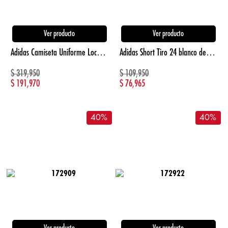
Ver producto
Ver producto
Adidas Camiseta Uniforme Local Real Madrid 24/2 Manga Corta blanco de niño para futbol
Adidas Short Tiro 24 blanco de hombre para futbol
$
319,950
$
109,950
$
191,970
$
76,965
40
%
40
%