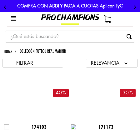
COMPRA CON ADDI Y PAGA A CUOTAS Aplican TyC
¿Qué estás buscando?
TÉRMINOS MÁS BUSCADOS
COLECCIÓN FUTBOL REAL MADRID
1
.
tenis
FILTRAR
RELEVANCIA
2
.
hombre futbol
3
.
nike
4
.
guayos
40
%
30
%
5
.
gorras