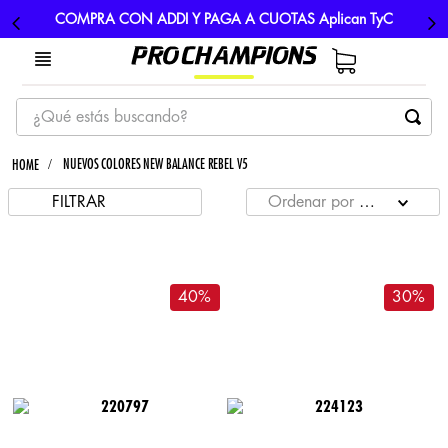
COMPRA CON ADDI Y PAGA A CUOTAS Aplican TyC
¿Qué estás buscando?
TÉRMINOS MÁS BUSCADOS
NUEVOS COLORES NEW BALANCE REBEL V5
1
.
tenis
FILTRAR
Ordenar por
MÁS RECIE
2
.
hombre futbol
3
.
nike
4
.
guayos
40
%
30
%
5
.
gorras