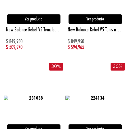
Ver producto
Ver producto
New Balance Rebel V5 Tenis beige de hombre para correr
New Balance Rebel V5 Tenis negro de hombre para correr
$
849,950
$
849,950
$
509,970
$
594,965
30
%
30
%