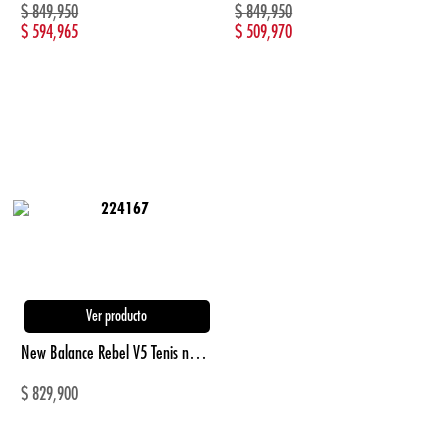
$
849,950
$
849,950
$
594,965
$
509,970
Ver producto
New Balance Rebel V5 Tenis negro de mujer para correr
$
829,900