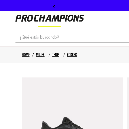
¿Qué estás buscando?
TÉRMINOS MÁS BUSCADOS
MUJER
TENIS
CORRER
1
.
tenis
2
.
hombre futbol
3
.
nike
4
.
guayos
5
.
gorras