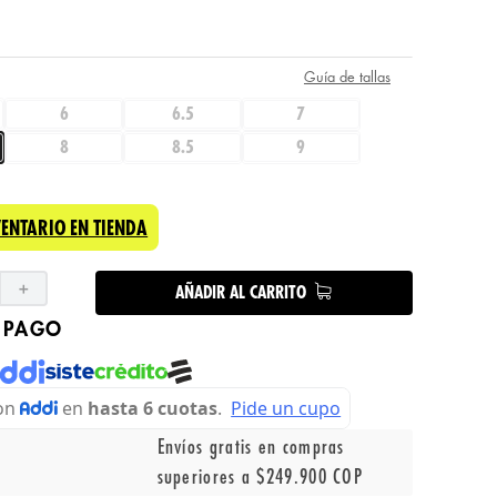
Guía de tallas
6
6.5
7
8
8.5
9
VENTARIO EN TIENDA
＋
AÑADIR AL CARRITO
 PAGO
Envíos gratis en compras
superiores a $249.900 COP