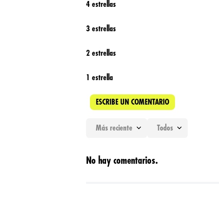
4 estrellas
3 estrellas
2 estrellas
1 estrella
ESCRIBE UN COMENTARIO
Más reciente
Todos
Agregar comentario
No hay comentarios.
Título
Califica el producto de 1 a 5 estrellas