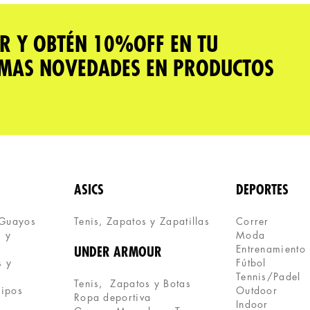
R Y OBTÉN 10%OFF EN TU
IMAS NOVEDADES EN PRODUCTOS
ASICS
DEPORTES
 Guayos
Tenis, Zapatos y Zapatillas 
Correr
 y 
Moda
Entrenamiento
UNDER ARMOUR
 y 
Fútbol
Tennis/Padel
Tenis,  Zapatos y Botas
uipos
Outdoor
Ropa deportiva
Indoor