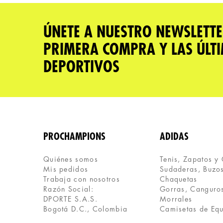
★
★
★
★
★
Tu nombre
ÚNETE A NUESTRO NEWSLETTE
PRIMERA COMPRA Y LAS ÚLT
Dirección de email
DEPORTIVOS
Escribe un comentario
PROCHAMPIONS
ADIDAS
Quiénes somos
Tenis, Zapatos y
Mis pedidos
Sudaderas, Buzos
ENVIAR COMENTARIO
Trabaja con nosotros
Chaquetas
Razón Social:
Gorras, Canguros
DPORTE S.A.S.
Morrales
Bogotá D.C., Colombia
Camisetas de Eq