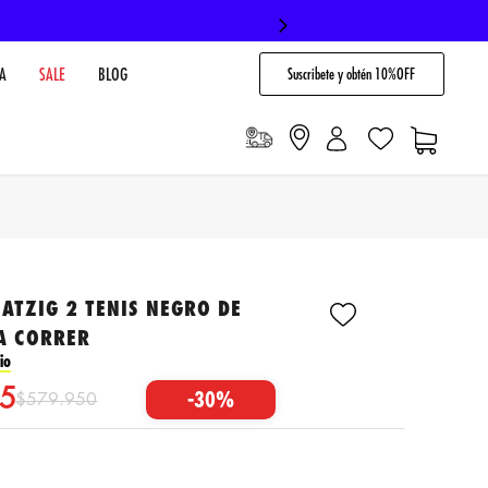
Suscribete y obtén 10%OFF
A
SALE
BLOG
ATZIG 2 TENIS NEGRO DE
A CORRER
io
5
-
30%
$
579
.
950