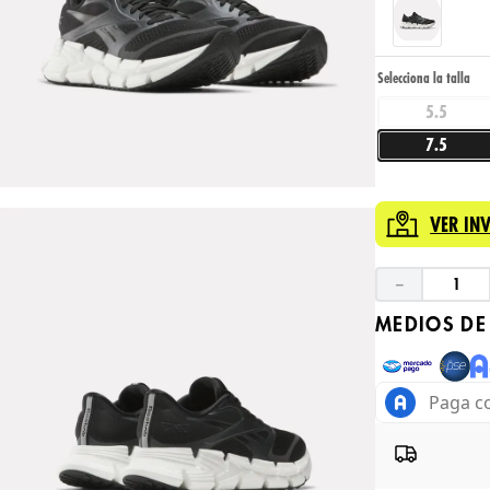
5.5
7.5
VER IN
－
MEDIOS DE