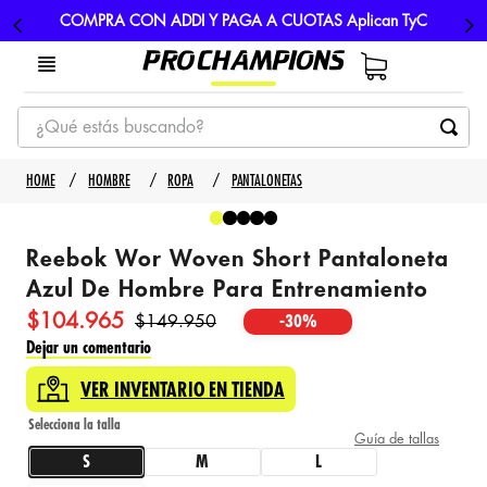
COMPRA CON ADDI Y PAGA A CUOTAS Aplican TyC
¿Qué estás buscando?
TÉRMINOS MÁS BUSCADOS
HOMBRE
ROPA
PANTALONETAS
1
.
tenis
2
.
hombre futbol
Reebok Wor Woven Short Pantaloneta
3
.
nike
Azul De Hombre Para Entrenamiento
$
104
.
965
4
.
guayos
$
149
.
950
-
30%
Dejar un comentario
5
.
gorras
VER INVENTARIO EN TIENDA
Guía de tallas
S
M
L