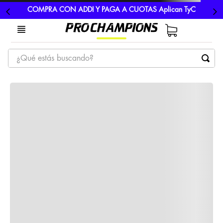
COMPRA CON ADDI Y PAGA A CUOTAS Aplican TyC
¿Qué estás buscando?
TÉRMINOS MÁS BUSCADOS
1
.
tenis
2
.
hombre futbol
3
.
nike
4
.
guayos
5
.
gorras