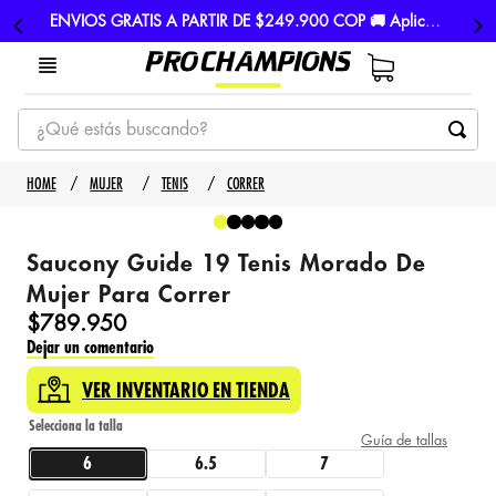
ENVIOS GRATIS A PARTIR DE $249.900 COP 🚚 Aplican TyC
¿Qué estás buscando?
TÉRMINOS MÁS BUSCADOS
MUJER
TENIS
CORRER
1
.
tenis
2
.
hombre futbol
Saucony Guide 19 Tenis Morado De
3
.
nike
Mujer Para Correr
$
789
.
950
4
.
guayos
Dejar un comentario
5
.
gorras
VER INVENTARIO EN TIENDA
Guía de tallas
6
6.5
7