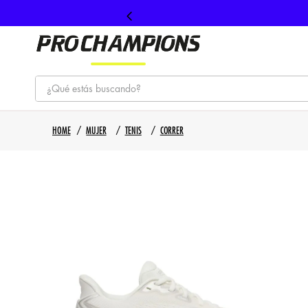
¿Qué estás buscando?
TÉRMINOS MÁS BUSCADOS
MUJER
TENIS
CORRER
1
.
tenis
2
.
hombre futbol
3
.
nike
4
.
guayos
5
.
gorras