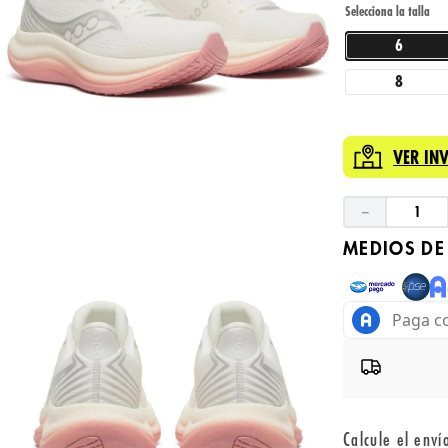
6
8
VER IN
－
MEDIOS DE
Calcule el enví