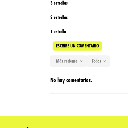
3 estrellas
2 estrellas
1 estrella
ESCRIBE UN COMENTARIO
Más reciente
Todos
Agregar comentario
No hay comentarios.
Título
Califica el producto de 1 a 5 estrellas
★
★
★
★
★
Tu nombre