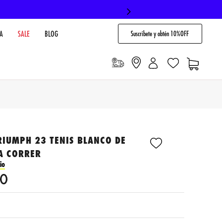
Suscribete y obtén 10%OFF
A
SALE
BLOG
RIUMPH 23 TENIS BLANCO DE
A CORRER
io
0