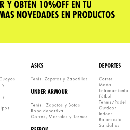
R Y OBTÉN 10%OFF EN TU
IMAS NOVEDADES EN PRODUCTOS
ASICS
DEPORTES
 Guayos
Tenis, Zapatos y Zapatillas 
Correr
 y 
Moda
Entrenamiento
UNDER ARMOUR
 y 
Fútbol
Tennis/Padel
Tenis,  Zapatos y Botas
uipos
Outdoor
Ropa deportiva
Indoor
Gorras, Morrales y Termos
Baloncesto
Sandalias
REEBOK