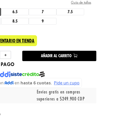
Guía de tallas
6.5
7
7.5
8.5
9
VENTARIO EN TIENDA
＋
AÑADIR AL CARRITO
 PAGO
Envíos gratis en compras
superiores a $249.900 COP
o