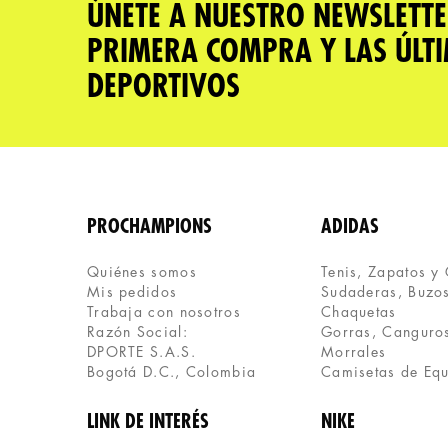
ÚNETE A NUESTRO NEWSLETTE
PRIMERA COMPRA Y LAS ÚLT
Dirección de email
DEPORTIVOS
Escribe un comentario
PROCHAMPIONS
ADIDAS
Quiénes somos
Tenis, Zapatos y
Mis pedidos
Sudaderas, Buzos
ENVIAR COMENTARIO
Trabaja con nosotros
Chaquetas
Razón Social:
Gorras, Canguros
DPORTE S.A.S.
Morrales
Bogotá D.C., Colombia
Camisetas de Eq
LINK DE INTERÉS
NIKE