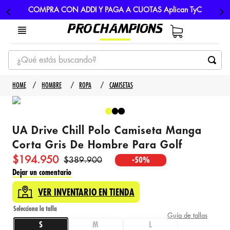
COMPRA CON ADDI Y PAGA A CUOTAS Aplican TyC
¿Qué estás buscando?
TÉRMINOS MÁS BUSCADOS
HOMBRE
ROPA
CAMISETAS
1
.
tenis
2
.
hombre futbol
UA Drive Chill Polo Camiseta Manga
3
.
nike
Corta Gris De Hombre Para Golf
4
.
guayos
$
194
.
950
$
389
.
900
-
50%
5
.
gorras
Dejar un comentario
VER INVENTARIO EN TIENDA
Guía de tallas
S
M
L