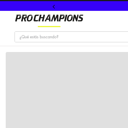
¿Qué estás buscando?
TÉRMINOS MÁS BUSCADOS
1
.
tenis
2
.
hombre futbol
3
.
nike
4
.
guayos
5
.
gorras