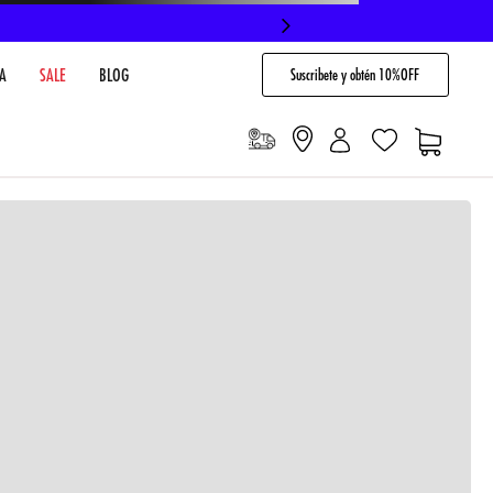
Suscribete y obtén 10%OFF
A
SALE
BLOG
io
Cargando comentarios…
VENTARIO EN TIENDA
NO DISPONIBLE
 PAGO
Envíos gratis en compras