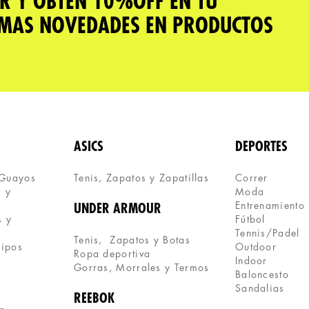
R Y OBTÉN 10%OFF EN TU
IMAS NOVEDADES EN PRODUCTOS
ASICS
DEPORTES
 Guayos
Tenis, Zapatos y Zapatillas 
Correr
 y 
Moda
Entrenamiento
UNDER ARMOUR
 y 
Fútbol
Tennis/Padel
Tenis,  Zapatos y Botas
uipos
Outdoor
Ropa deportiva
Indoor
Gorras, Morrales y Termos
Baloncesto
Sandalias
REEBOK