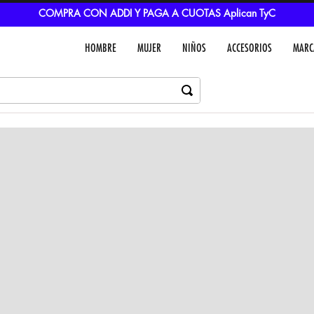
COMPRA CON ADDI Y PAGA A CUOTAS Aplican TyC
HOMBRE
MUJER
NIÑOS
ACCESORIOS
MARC
Dejar un comentar
Colores
VER IN
MEDIOS DE