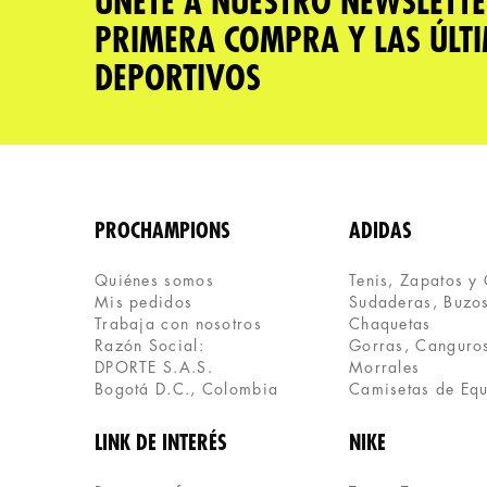
ÚNETE A NUESTRO NEWSLETTE
PRIMERA COMPRA Y LAS ÚLT
DEPORTIVOS
PROCHAMPIONS
ADIDAS
Quiénes somos
Tenis, Zapatos y
Mis pedidos
Sudaderas, Buzos
Trabaja con nosotros
Chaquetas
Razón Social:
Gorras, Canguros
DPORTE S.A.S.
Morrales
Bogotá D.C., Colombia
Camisetas de Eq
LINK DE INTERÉS
NIKE