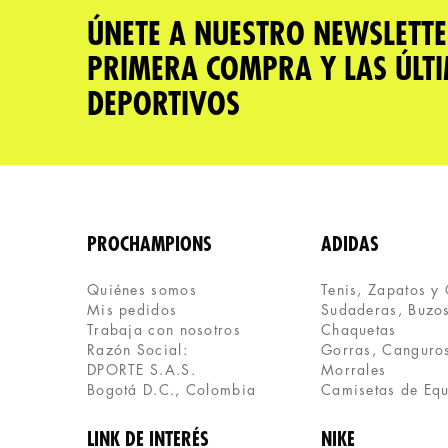
Tu nombre
ÚNETE A NUESTRO NEWSLETTE
PRIMERA COMPRA Y LAS ÚLT
Dirección de email
DEPORTIVOS
Escribe un comentario
PROCHAMPIONS
ADIDAS
Quiénes somos
Tenis, Zapatos y
Mis pedidos
Sudaderas, Buzos
ENVIAR COMENTARIO
Trabaja con nosotros
Chaquetas
Razón Social:
Gorras, Canguros
DPORTE S.A.S.
Morrales
Bogotá D.C., Colombia
Camisetas de Eq
LINK DE INTERÉS
NIKE