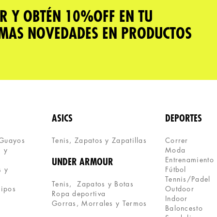
R Y OBTÉN 10%OFF EN TU
IMAS NOVEDADES EN PRODUCTOS
ASICS
DEPORTES
 Guayos
Tenis, Zapatos y Zapatillas 
Correr
 y 
Moda
Entrenamiento
UNDER ARMOUR
 y 
Fútbol
Tennis/Padel
Tenis,  Zapatos y Botas
uipos
Outdoor
Ropa deportiva
Indoor
Gorras, Morrales y Termos
Baloncesto