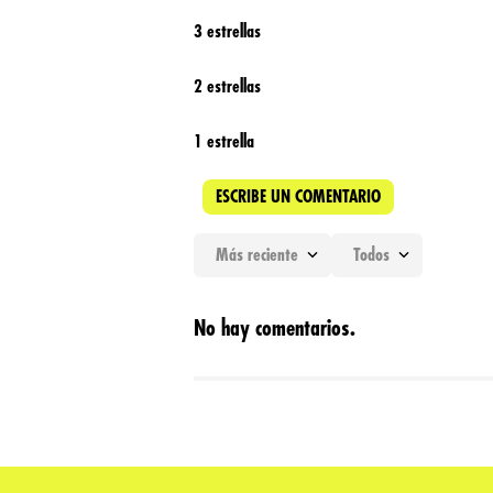
3 estrellas
2 estrellas
1 estrella
ESCRIBE UN COMENTARIO
Más reciente
Todos
Agregar comentario
No hay comentarios.
Título
Califica el producto de 1 a 5 estrellas
★
★
★
★
★