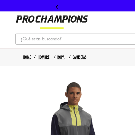
¿Qué estás buscando?
TÉRMINOS MÁS BUSCADOS
HOMBRE
ROPA
CAMISETAS
1
.
tenis
2
.
hombre futbol
3
.
nike
4
.
guayos
5
.
gorras