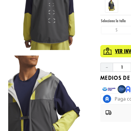
S
VER IN
－
MEDIOS DE