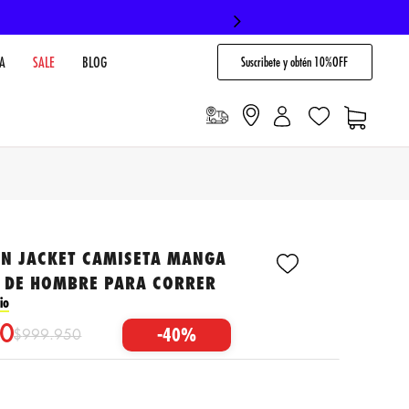
Suscribete y obtén 10%OFF
A
SALE
BLOG
UN JACKET CAMISETA MANGA
S DE HOMBRE PARA CORRER
io
0
-
40%
$
999
.
950