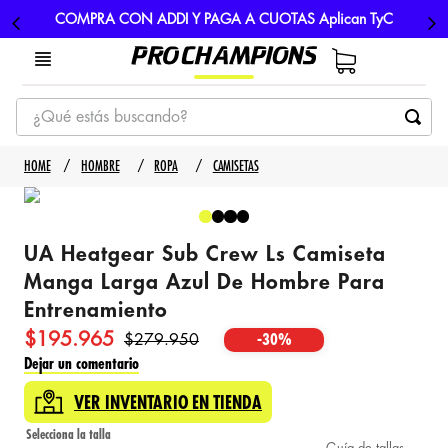
COMPRA CON ADDI Y PAGA A CUOTAS Aplican TyC
¿Qué estás buscando?
TÉRMINOS MÁS BUSCADOS
HOMBRE
ROPA
CAMISETAS
1
.
tenis
2
.
hombre futbol
UA Heatgear Sub Crew Ls Camiseta
3
.
nike
Manga Larga Azul De Hombre Para
4
.
guayos
Entrenamiento
5
.
gorras
$
195
.
965
$
279
.
950
-
30%
Dejar un comentario
VER INVENTARIO EN TIENDA
Guía de tallas