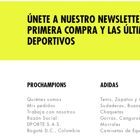
★
★
★
★
★
Tu nombre
ÚNETE A NUESTRO NEWSLETTE
PRIMERA COMPRA Y LAS ÚLT
Dirección de email
DEPORTIVOS
Escribe un comentario
PROCHAMPIONS
ADIDAS
Quiénes somos
Tenis, Zapatos y
Mis pedidos
Sudaderas, Buzos
ENVIAR COMENTARIO
Trabaja con nosotros
Chaquetas
Razón Social:
Gorras, Canguros
DPORTE S.A.S.
Morrales
Bogotá D.C., Colombia
Camisetas de Eq