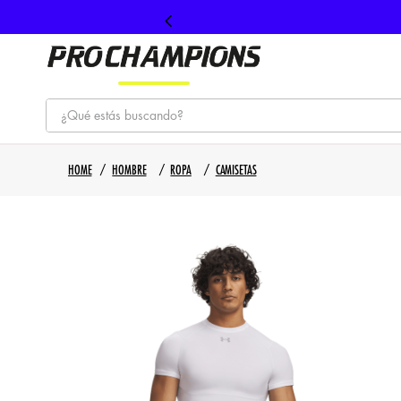
¿Qué estás buscando?
TÉRMINOS MÁS BUSCADOS
HOMBRE
ROPA
CAMISETAS
1
.
tenis
2
.
hombre futbol
3
.
nike
4
.
guayos
5
.
gorras