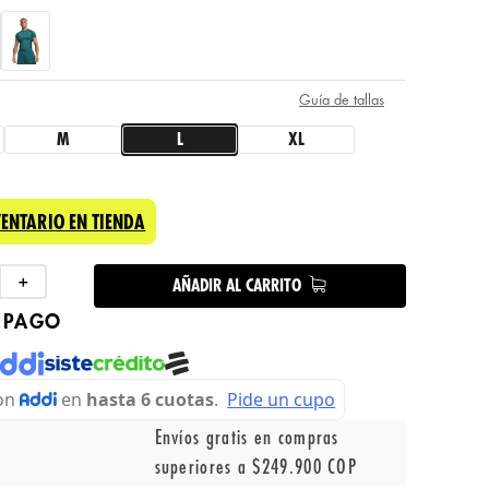
Guía de tallas
M
L
XL
VENTARIO EN TIENDA
＋
AÑADIR AL CARRITO
 PAGO
Envíos gratis en compras
superiores a $249.900 COP