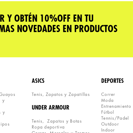
R Y OBTÉN 10%OFF EN TU
IMAS NOVEDADES EN PRODUCTOS
ASICS
DEPORTES
 Guayos
Tenis, Zapatos y Zapatillas 
Correr
 y 
Moda
Entrenamiento
UNDER ARMOUR
 y 
Fútbol
Tennis/Padel
Tenis,  Zapatos y Botas
uipos
Outdoor
Ropa deportiva
Indoor