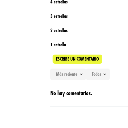
4 estrellas
3 estrellas
2 estrellas
1 estrella
ESCRIBE UN COMENTARIO
Más reciente
Todos
Agregar comentario
No hay comentarios.
Título
Califica el producto de 1 a 5 estrellas