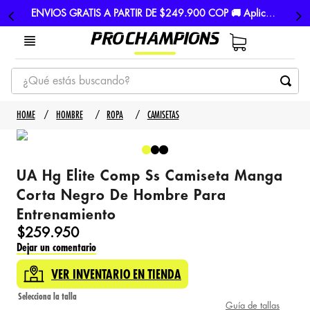
ENVIOS GRATIS A PARTIR DE $249.900 COP 🚚 Aplican TyC
¿Qué estás buscando?
TÉRMINOS MÁS BUSCADOS
HOMBRE
ROPA
CAMISETAS
1
.
tenis
2
.
hombre futbol
UA Hg Elite Comp Ss Camiseta Manga
3
.
nike
Corta Negro De Hombre Para
4
.
guayos
Entrenamiento
5
.
gorras
$
259
.
950
Dejar un comentario
VER INVENTARIO EN TIENDA
Guía de tallas