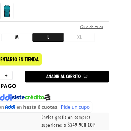
Guía de tallas
M
L
XL
VENTARIO EN TIENDA
＋
AÑADIR AL CARRITO
 PAGO
Envíos gratis en compras
superiores a $249.900 COP