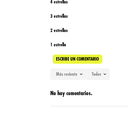
4 estrellas
3 estrellas
2 estrellas
1 estrella
ESCRIBE UN COMENTARIO
Más reciente
Todos
Agregar comentario
No hay comentarios.
Título
Califica el producto de 1 a 5 estrellas