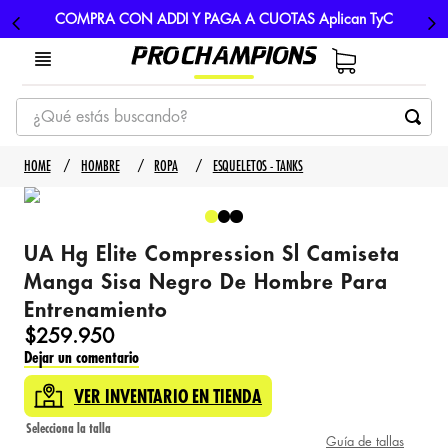
COMPRA CON ADDI Y PAGA A CUOTAS Aplican TyC
¿Qué estás buscando?
TÉRMINOS MÁS BUSCADOS
HOMBRE
ROPA
ESQUELETOS - TANKS
1
.
tenis
2
.
hombre futbol
UA Hg Elite Compression Sl Camiseta
3
.
nike
Manga Sisa Negro De Hombre Para
4
.
guayos
Entrenamiento
5
.
gorras
$
259
.
950
Dejar un comentario
VER INVENTARIO EN TIENDA
Guía de tallas