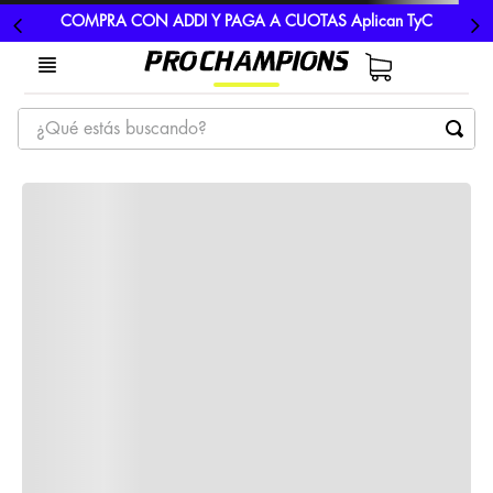
COMPRA CON ADDI Y PAGA A CUOTAS Aplican TyC
¿Qué estás buscando?
TÉRMINOS MÁS BUSCADOS
1
.
tenis
2
.
hombre futbol
3
.
nike
4
.
guayos
5
.
gorras