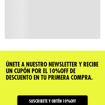
Consulta nuestra política de
devoluciones
Comparar
ÚNETE A NUESTRO NEWSLETTER Y RECIBE
UN CUPÓN POR EL 10%OFF DE
Descripción del producto
DESCUENTO EN TU PRIMERA COMPRA.
Caracteristicas
Cuidado y Garantías
SUSCRIBETE Y OBTÉN 10%OFF