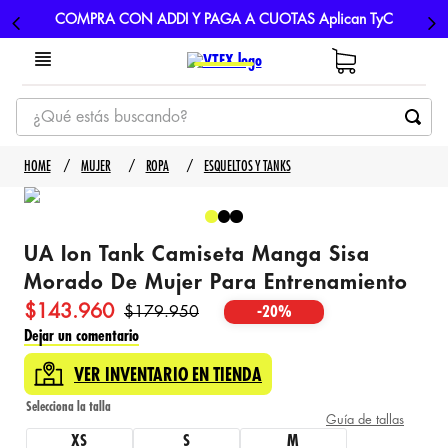
COMPRA CON ADDI Y PAGA A CUOTAS Aplican TyC
¿Qué estás buscando?
TÉRMINOS MÁS BUSCADOS
MUJER
ROPA
ESQUELTOS Y TANKS
1
.
tenis
2
.
hombre futbol
UA Ion Tank Camiseta Manga Sisa
3
.
nike
Morado De Mujer Para Entrenamiento
4
.
guayos
$
143
.
960
$
179
.
950
-
20%
5
.
gorras
Dejar un comentario
VER INVENTARIO EN TIENDA
Guía de tallas
XS
S
M