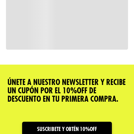
Consulta nuestra política de
devoluciones
Comparar
ÚNETE A NUESTRO NEWSLETTER Y RECIBE
UN CUPÓN POR EL 10%OFF DE
Descripción del producto
DESCUENTO EN TU PRIMERA COMPRA.
Caracteristicas
Cuidado y Garantías
SUSCRIBETE Y OBTÉN 10%OFF