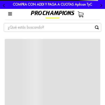
COMPRA CON ADDI Y PAGA A CUOTAS Aplican TyC
¿Qué estás buscando?
TÉRMINOS MÁS BUSCADOS
1
.
tenis
2
.
hombre futbol
3
.
nike
4
.
guayos
5
.
gorras