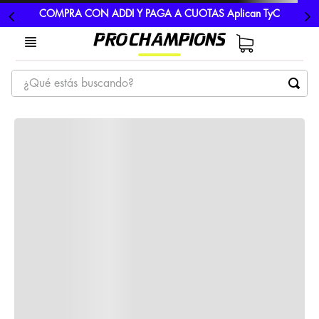
COMPRA CON ADDI Y PAGA A CUOTAS Aplican TyC
¿Qué estás buscando?
TÉRMINOS MÁS BUSCADOS
1
.
tenis
2
.
hombre futbol
3
.
nike
4
.
guayos
5
.
gorras