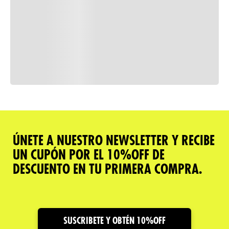
Consulta nuestra política de
devoluciones
Comparar
ÚNETE A NUESTRO NEWSLETTER Y RECIBE
UN CUPÓN POR EL 10%OFF DE
Descripción del producto
DESCUENTO EN TU PRIMERA COMPRA.
Caracteristicas
Cuidado y Garantías
SUSCRIBETE Y OBTÉN 10%OFF