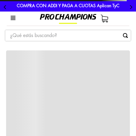
COMPRA CON ADDI Y PAGA A CUOTAS Aplican TyC
¿Qué estás buscando?
TÉRMINOS MÁS BUSCADOS
1
.
tenis
2
.
hombre futbol
3
.
nike
4
.
guayos
5
.
gorras