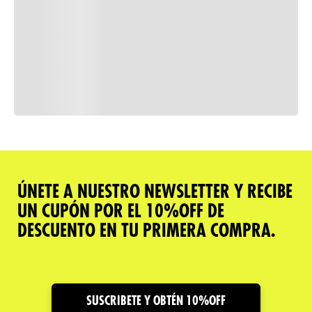
Consulta nuestra política de
devoluciones
Comparar
ÚNETE A NUESTRO NEWSLETTER Y RECIBE
UN CUPÓN POR EL 10%OFF DE
Descripción del producto
DESCUENTO EN TU PRIMERA COMPRA.
Caracteristicas
Cuidado y Garantías
SUSCRIBETE Y OBTÉN 10%OFF