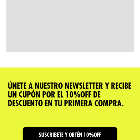
Consulta nuestra política de
devoluciones
Comparar
ÚNETE A NUESTRO NEWSLETTER Y RECIBE
UN CUPÓN POR EL 10%OFF DE
Descripción del producto
DESCUENTO EN TU PRIMERA COMPRA.
Caracteristicas
Cuidado y Garantías
SUSCRIBETE Y OBTÉN 10%OFF