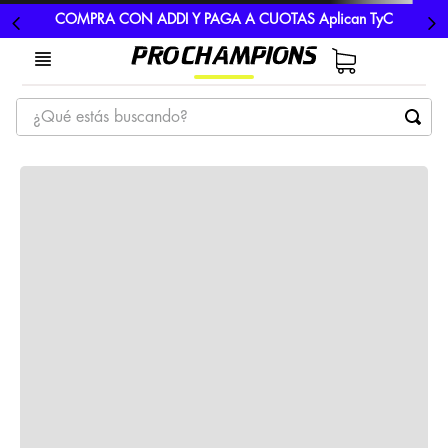
COMPRA CON ADDI Y PAGA A CUOTAS Aplican TyC
¿Qué estás buscando?
TÉRMINOS MÁS BUSCADOS
1
.
tenis
2
.
hombre futbol
3
.
nike
4
.
guayos
5
.
gorras