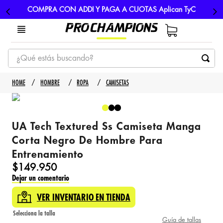
COMPRA CON ADDI Y PAGA A CUOTAS Aplican TyC
¿Qué estás buscando?
TÉRMINOS MÁS BUSCADOS
HOMBRE
ROPA
CAMISETAS
1
.
tenis
2
.
hombre futbol
UA Tech Textured Ss Camiseta Manga
3
.
nike
Corta Negro De Hombre Para
4
.
guayos
Entrenamiento
5
.
gorras
$
149
.
950
Dejar un comentario
VER INVENTARIO EN TIENDA
Guía de tallas