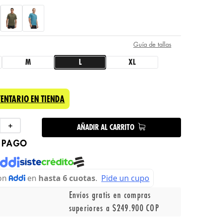
Guía de tallas
M
L
XL
VENTARIO EN TIENDA
＋
AÑADIR AL CARRITO
 PAGO
Envíos gratis en compras
superiores a $249.900 COP