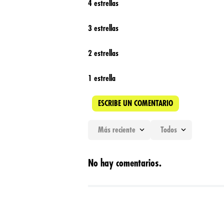
4 estrellas
3 estrellas
2 estrellas
1 estrella
ESCRIBE UN COMENTARIO
Más reciente
Todos
Agregar comentario
No hay comentarios.
Título
Califica el producto de 1 a 5 estrellas