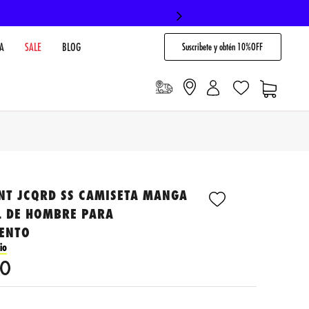
Suscribete y obtén 10%OFF
A
SALE
BLOG
NT JCQRD SS CAMISETA MANGA
L DE HOMBRE PARA
ENTO
io
0