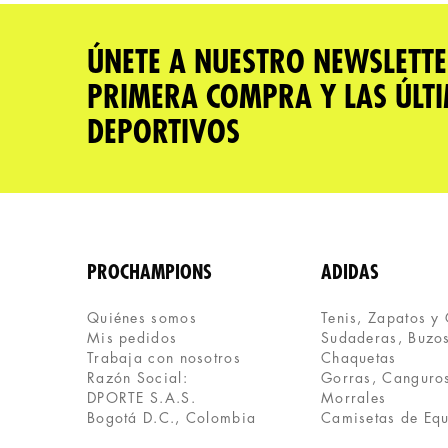
★
★
★
★
★
Tu nombre
ÚNETE A NUESTRO NEWSLETTE
PRIMERA COMPRA Y LAS ÚLT
Dirección de email
DEPORTIVOS
Escribe un comentario
PROCHAMPIONS
ADIDAS
Quiénes somos
Tenis, Zapatos y
Mis pedidos
Sudaderas, Buzos
ENVIAR COMENTARIO
Trabaja con nosotros
Chaquetas
Razón Social:
Gorras, Canguros
DPORTE S.A.S.
Morrales
Bogotá D.C., Colombia
Camisetas de Eq