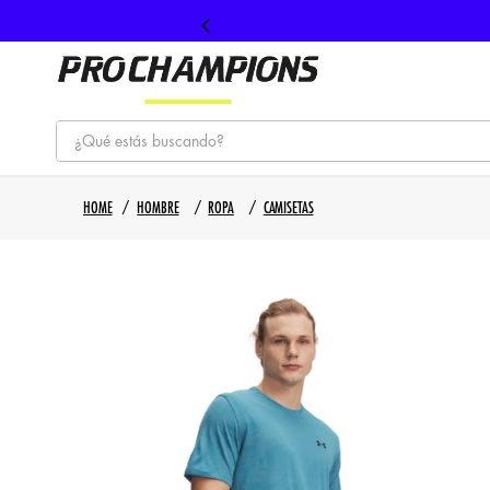
¿Qué estás buscando?
TÉRMINOS MÁS BUSCADOS
HOMBRE
ROPA
CAMISETAS
1
.
tenis
2
.
hombre futbol
3
.
nike
4
.
guayos
5
.
gorras