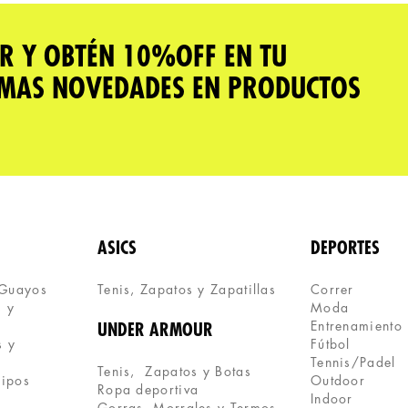
R Y OBTÉN 10%OFF EN TU
IMAS NOVEDADES EN PRODUCTOS
ASICS
DEPORTES
 Guayos
Tenis, Zapatos y Zapatillas 
Correr
 y 
Moda
Entrenamiento
UNDER ARMOUR
 y 
Fútbol
Tennis/Padel
Tenis,  Zapatos y Botas
uipos
Outdoor
Ropa deportiva
Indoor