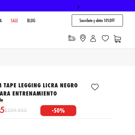
Suscribete y obtén 10%OFF
A
SALE
BLOG
 TAPE LEGGING LICRA NEGRO
PARA ENTRENAMIENTO
io
5
-
50%
$
299
.
950