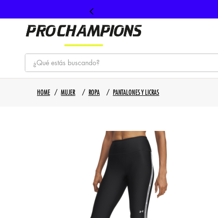
¿Qué estás buscando?
TÉRMINOS MÁS BUSCADOS
MUJER
ROPA
PANTALONES Y LICRAS
1
.
tenis
2
.
hombre futbol
3
.
nike
4
.
guayos
5
.
gorras