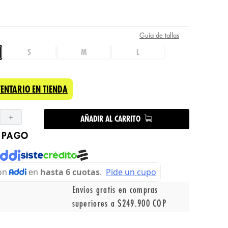
Guía de tallas
S
M
L
VENTARIO EN TIENDA
＋
AÑADIR AL CARRITO
 PAGO
Envíos gratis en compras
superiores a $249.900 COP