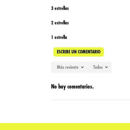
3 estrellas
2 estrellas
1 estrella
ESCRIBE UN COMENTARIO
Más reciente
Todos
Agregar comentario
No hay comentarios.
Título
Califica el producto de 1 a 5 estrellas
★
★
★
★
★