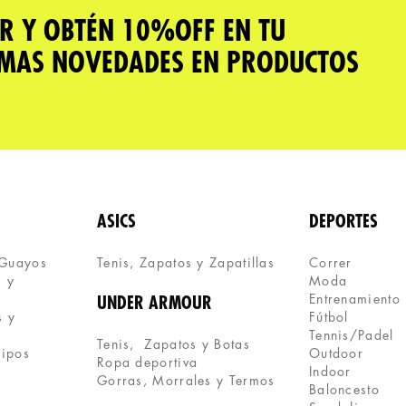
R Y OBTÉN 10%OFF EN TU
IMAS NOVEDADES EN PRODUCTOS
ASICS
DEPORTES
 Guayos
Tenis, Zapatos y Zapatillas 
Correr
 y 
Moda
Entrenamiento
UNDER ARMOUR
 y 
Fútbol
Tennis/Padel
Tenis,  Zapatos y Botas
uipos
Outdoor
Ropa deportiva
Indoor
Gorras, Morrales y Termos
Baloncesto