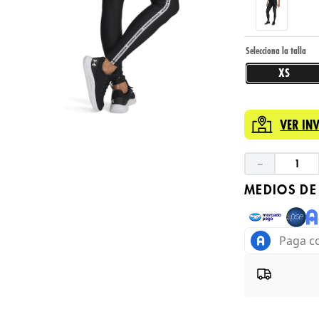
XS
VER IN
－
MEDIOS DE