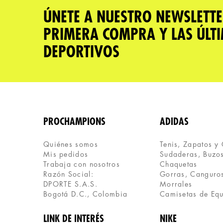
Tu nombre
ÚNETE A NUESTRO NEWSLETTE
PRIMERA COMPRA Y LAS ÚLT
Dirección de email
DEPORTIVOS
Escribe un comentario
PROCHAMPIONS
ADIDAS
Quiénes somos
Tenis, Zapatos y
Mis pedidos
Sudaderas, Buzos
ENVIAR COMENTARIO
Trabaja con nosotros
Chaquetas
Razón Social:
Gorras, Canguros
DPORTE S.A.S.
Morrales
Bogotá D.C., Colombia
Camisetas de Eq
LINK DE INTERÉS
NIKE