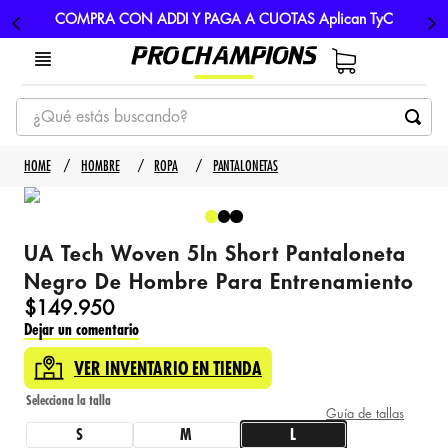
COMPRA CON ADDI Y PAGA A CUOTAS Aplican TyC
¿Qué estás buscando?
TÉRMINOS MÁS BUSCADOS
HOMBRE
ROPA
PANTALONETAS
1
.
tenis
2
.
hombre futbol
UA Tech Woven 5In Short Pantaloneta
3
.
nike
Negro De Hombre Para Entrenamiento
4
.
guayos
$
149
.
950
Dejar un comentario
5
.
gorras
VER INVENTARIO EN TIENDA
Guía de tallas
S
M
L