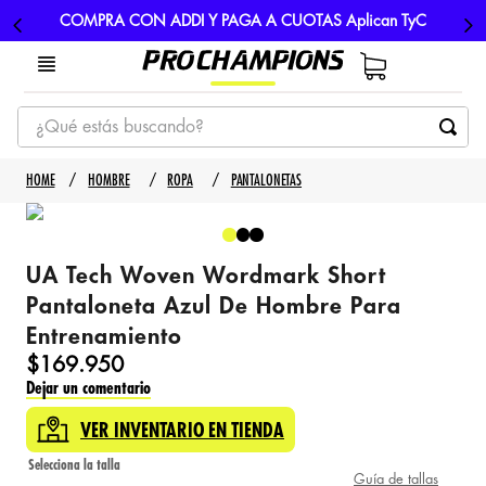
COMPRA CON ADDI Y PAGA A CUOTAS Aplican TyC
¿Qué estás buscando?
TÉRMINOS MÁS BUSCADOS
HOMBRE
ROPA
PANTALONETAS
1
.
tenis
2
.
hombre futbol
UA Tech Woven Wordmark Short
3
.
nike
Pantaloneta Azul De Hombre Para
4
.
guayos
Entrenamiento
5
.
gorras
$
169
.
950
Dejar un comentario
VER INVENTARIO EN TIENDA
Guía de tallas